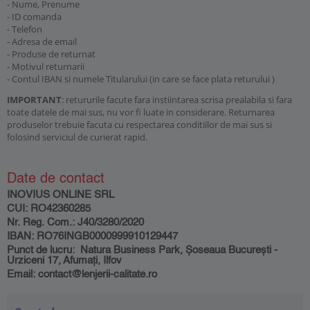
- Nume, Prenume
- ID comanda
- Telefon
- Adresa de email
- Produse de returnat
- Motivul returnarii
- Contul IBAN si numele Titularului (in care se face plata returului )
IMPORTANT
: retururile facute fara instiintarea scrisa prealabila si fara
toate datele de mai sus, nu vor fi luate in considerare. Returnarea
produselor trebuie facuta cu respectarea conditiilor de mai sus si
folosind serviciul de curierat rapid.
Date de contact
INOVIUS ONLINE SRL
CUI: RO42360285
Nr. Reg. Com.: J40/3280/2020
IBAN: RO76INGB0000999910129447
Punct de lucru: Natura Business Park, Șoseaua București -
Urziceni 17, Afumați, Ilfov
Email: contact@lenjerii-calitate.ro