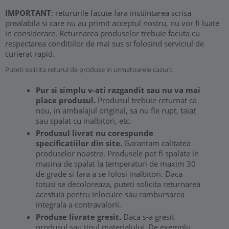
IMPORTANT
: retururile facute fara instiintarea scrisa
prealabila si care nu au primit acceptul nostru, nu vor fi luate
in considerare. Returnarea produselor trebuie facuta cu
respectarea conditiilor de mai sus si folosind serviciul de
curierat rapid.
Puteti solicita returul de produse in urmatoarele cazuri:
Pur si simplu v-ati razgandit sau nu va mai
place produsul.
Produsul trebuie returnat ca
nou, in ambalajul original, sa nu fie rupt, taiat
sau spalat cu inalbitori, etc.
Produsul livrat nu corespunde
specificatiilor din site.
Garantam calitatea
produselor noastre. Produsele pot fi spalate in
masina de spalat la temperaturi de maxim 30
de grade si fara a se folosi inalbitori. Daca
totusi se decoloreaza, puteti solicita returnarea
acestuia pentru inlocuire sau rambursarea
integrala a contravalorii.
Produse livrate gresit.
Daca s-a gresit
produsul sau tipul materialului. De exemplu,