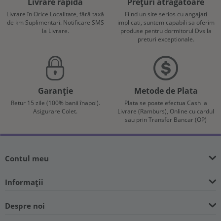
Livrare rapidă
Prețuri atrăgătoare
Livrare în Orice Localitate, fără taxă
Fiind un site serios cu angajati
de km Suplimentari. Notificare SMS
implicati, suntem capabili sa oferim
la Livrare.
produse pentru dormitorul Dvs la
preturi exceptionale.
Garanție
Metode de Plata
Retur 15 zile (100% banii înapoi).
Plata se poate efectua Cash la
Asigurare Colet.
Livrare (Ramburs), Online cu cardul
sau prin Transfer Bancar (OP)
Contul meu
Informații
Despre noi