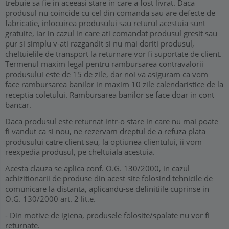
trebuie sa fie in aceeasi stare in care a fost livrat. Daca
produsul nu coincide cu cel din comanda sau are defecte de
fabricatie, inlocuirea produsului sau returul acestuia sunt
gratuite, iar in cazul in care ati comandat produsul gresit sau
pur si simplu v-ati razgandit si nu mai doriti produsul,
cheltuielile de transport la returnare vor fi suportate de client.
Termenul maxim legal pentru rambursarea contravalorii
produsului este de 15 de zile, dar noi va asiguram ca vom
face rambursarea banilor in maxim 10 zile calendaristice de la
receptia coletului. Rambursarea banilor se face doar in cont
bancar.
Daca produsul este returnat intr-o stare in care nu mai poate
fi vandut ca si nou, ne rezervam dreptul de a refuza plata
produsului catre client sau, la optiunea clientului, ii vom
reexpedia produsul, pe cheltuiala acestuia.
Acesta clauza se aplica conf. O.G. 130/2000, in cazul
achizitionarii de produse din acest site folosind tehnicile de
comunicare la distanta, aplicandu-se definitiile cuprinse in
O.G. 130/2000 art. 2 lit.e.
- Din motive de igiena, produsele folosite/spalate nu vor fi
returnate.