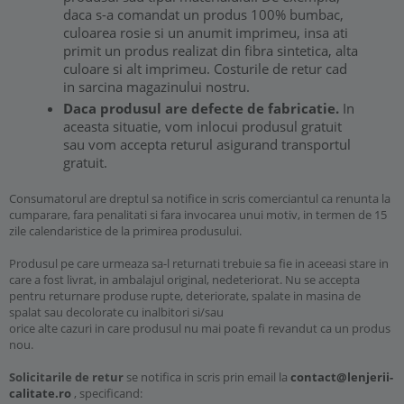
daca s-a comandat un produs 100% bumbac,
culoarea rosie si un anumit imprimeu, insa ati
primit un produs realizat din fibra sintetica, alta
culoare si alt imprimeu. Costurile de retur cad
in sarcina magazinului nostru.
Daca produsul are defecte de fabricatie.
In
aceasta situatie, vom inlocui produsul gratuit
sau vom accepta returul asigurand transportul
gratuit.
Consumatorul are dreptul sa notifice in scris comerciantul ca renunta la
cumparare, fara penalitati si fara invocarea unui motiv, in termen de 15
zile calendaristice de la primirea produsului.
Produsul pe care urmeaza sa-l returnati trebuie sa fie in aceeasi stare in
care a fost livrat, in ambalajul original, nedeteriorat. Nu se accepta
pentru returnare produse rupte, deteriorate, spalate in masina de
spalat sau decolorate cu inalbitori si/sau
orice alte cazuri in care produsul nu mai poate fi revandut ca un produs
nou.
Solicitarile de retur
se notifica in scris prin email la
contact@lenjerii-
calitate.ro
, specificand: