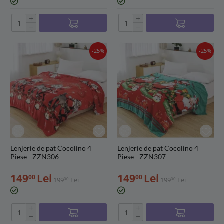
+
+
−
−
-25%
-25%
Lenjerie de pat Cocolino 4
Lenjerie de pat Cocolino 4
Piese - ZZN306
Piese - ZZN307
149
Lei
149
Lei
00
00
199
Lei
199
Lei
00
00
+
+
−
−