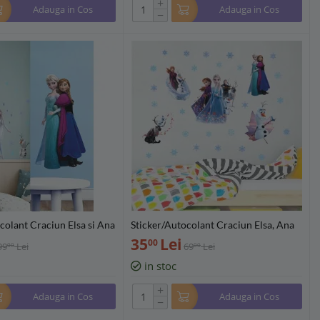
+
Adauga in Cos
Adauga in Cos
−
colant Craciun Elsa si Ana
Sticker/Autocolant Craciun Elsa, Ana
kere - 30x60cm - 128915
si prietenii - 775787
35
Lei
00
99
Lei
69
Lei
00
00
in stoc
+
Adauga in Cos
Adauga in Cos
−