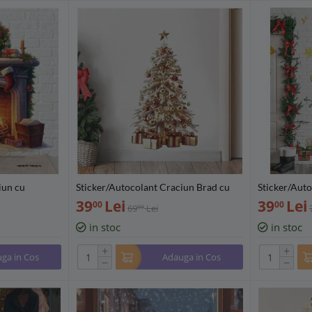
iun cu
Sticker/Autocolant Craciun Brad cu
Sticker/Auto
0cm - 222507
cadouri 35x60cm - 312800
Cadouri 70
39
Lei
39
Lei
00
00
69
Lei
00
in stoc
in stoc
+
+
ga in Cos
Adauga in Cos
−
−