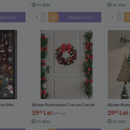
in stoc
in stoc
+
+
ga in Cos
Adauga in Cos
−
−
ciun Mos
Sticker/Autocolant Craciun Con de
Sticker/Auto
20x30 cm -
Pin cu funda rosie 29x29cm - 644475
29x30cm - 
35
Lei
29
Lei
00
00
69
Lei
00
in stoc
in stoc