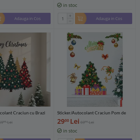
in stoc
+
Adauga in Cos
Adauga in Cos
−
colant Craciun cu Brazi
Sticker/Autocolant Craciun Pom de
354889
Craciun 29x57cm - 632537
29
Lei
00
69
Lei
69
Lei
00
00
in stoc