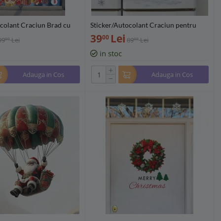
colant Craciun Brad cu
Sticker/Autocolant Craciun pentru
uri si Cadouri - 139337
Frigider Om de Zapada 40x60cm -
39
Lei
00
99
Lei
89
Lei
00
00
923353
in stoc
+
Adauga in Cos
Adauga in Cos
−