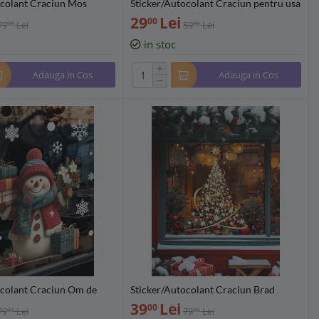
ocolant Craciun Mos
Sticker/Autocolant Craciun pentru usa
Parasuta 31x39cm -
sau perete - Coara cu Panglici
29
Lei
00
79
Lei
59
Lei
00
00
30x40cm
in stoc
+
Adauga in Cos
Adauga in Cos
−
ocolant Craciun Om de
Sticker/Autocolant Craciun Brad
25cm - 473303
Auriu 45x60cm - 366362
39
Lei
00
79
Lei
79
Lei
00
00