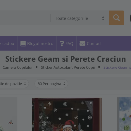
Toate categoriile
e cadou
Blogul nostru
FAQ
Contact
Stickere Geam si Perete Craciun
Camera Copilului
Sticker Autocolant Perete Copii
Stickere Geam s
tie de pozitie
80 Per pagina