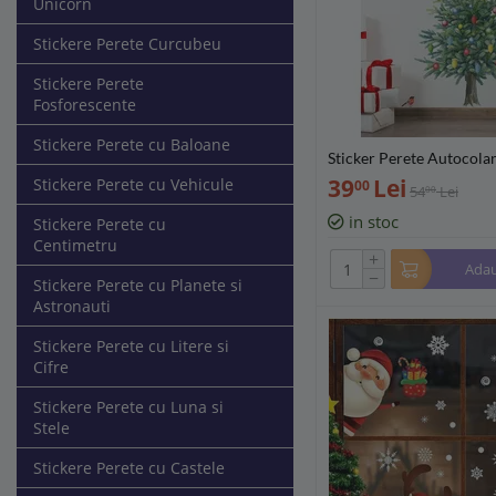
Unicorn
Stickere Perete Curcubeu
Stickere Perete
Fosforescente
Stickere Perete cu Baloane
Sticker Perete Autocola
Brad Decorat cu Globuri 
39
Lei
Stickere Perete cu Vehicule
00
54
Lei
00
47x60cm
in stoc
Stickere Perete cu
Centimetru
+
Adau
−
Stickere Perete cu Planete si
Astronauti
Stickere Perete cu Litere si
Cifre
Stickere Perete cu Luna si
Stele
Stickere Perete cu Castele