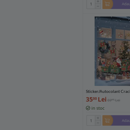
+
Adau
−
Sticker/Autocolant Crac
lui Mos Craciu 30x60cm
35
Lei
00
69
Lei
00
in stoc
+
Adau
−