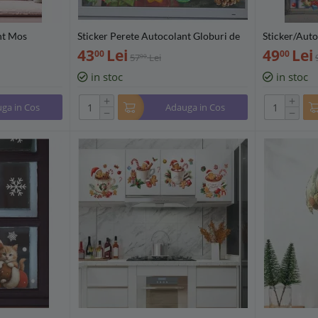
nt Mos
Sticker Perete Autocolant Globuri de
Sticker/Auto
14
Craciun, 40x30cm - 09893
Pasari, Glob
43
Lei
49
Lei
00
00
57
Lei
00
in stoc
in stoc
+
+
ga in Cos
Adauga in Cos
−
−