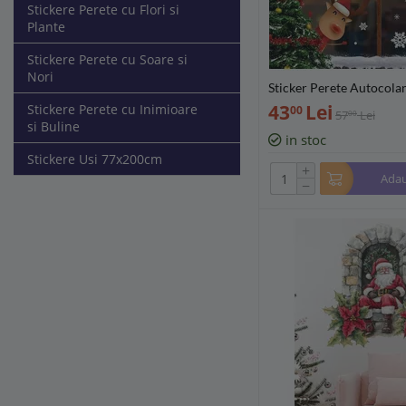
Stickere Perete cu Flori si
Plante
Stickere Perete cu Soare si
Nori
Sticker Perete Autocola
Craciun, Spiridus si Om 
43
Lei
Stickere Perete cu Inimioare
00
57
Lei
00
buc, 35x25cm, model G
si Buline
in stoc
Stickere Usi 77x200cm
+
Adau
−