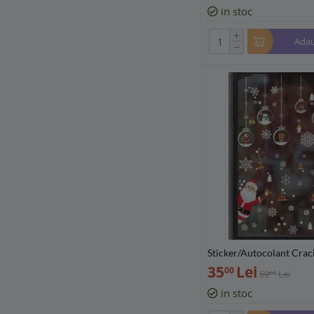
in stoc
+
Adau
−
Sticker/Autocolant Cra
Craciun si Fulgi de nea 
35
Lei
00
69
Lei
00
448163
in stoc