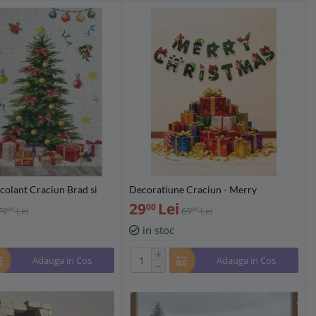
colant Craciun Brad si
Decoratiune Craciun - Merry
x90cm - 695576
Christmas - 281474
29
Lei
00
79
Lei
69
Lei
00
00
in stoc
+
Adauga in Cos
Adauga in Cos
−