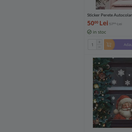
Sticker Perete Autocola
Craciun, 30x90cm - 666
50
Lei
00
57
Lei
00
in stoc
+
Adau
−