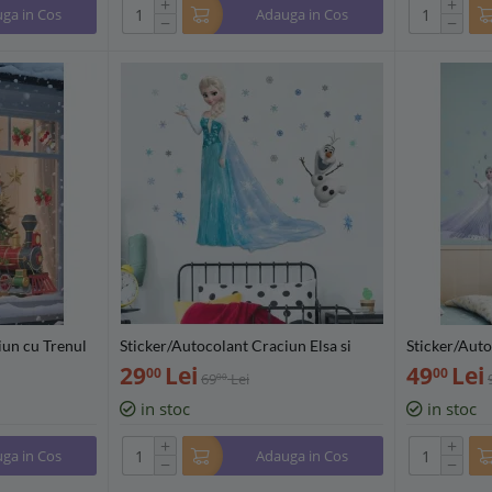
+
+
ga in Cos
Adauga in Cos
−
−
iun cu Trenul
Sticker/Autocolant Craciun Elsa si
Sticker/Auto
 - 200909
Olaf 30x60cm - 726816
- set 2 stic
29
Lei
49
Lei
00
00
69
Lei
00
in stoc
in stoc
+
+
ga in Cos
Adauga in Cos
−
−