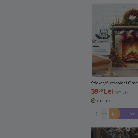
Sticker/Autocolant Crac
Seminiu si Sosete 27x4
39
Lei
00
79
Lei
00
in stoc
+
Adau
−