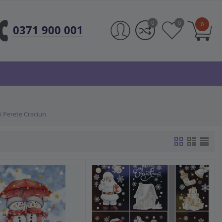
0
0
0
0371 900 001
i Perete Craciun