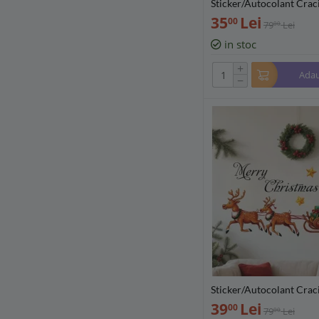
Sticker/Autocolant Crac
geam sau Perete - Mos C
35
Lei
00
79
Lei
00
Pisica - 11x28cm - 9808
in stoc
+
Adau
−
Sticker/Autocolant Cra
Craciun si Renii - 29x6
39
Lei
00
79
Lei
00