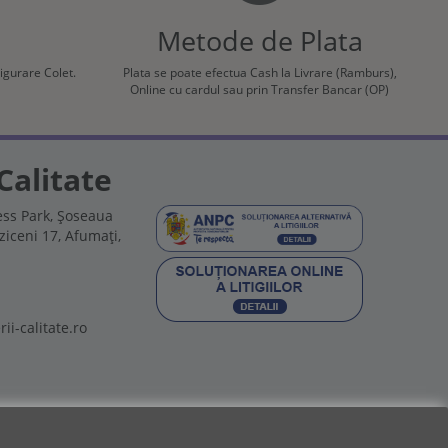
Metode de Plata
sigurare Colet.
Plata se poate efectua Cash la Livrare (Ramburs),
Online cu cardul sau prin Transfer Bancar (OP)
Calitate
ss Park, Șoseaua
ziceni 17, Afumați,
ii-calitate.ro
pe retelele sociale: