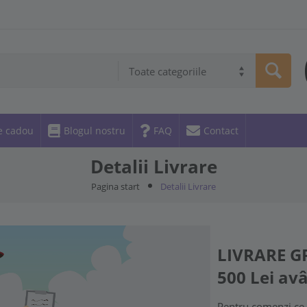
Toate categoriile
e cadou
Blogul nostru
FAQ
Contact
Detalii Livrare
Pagina start
Detalii Livrare
LIVRARE G
500
Lei av
Pentru comenzi ce n