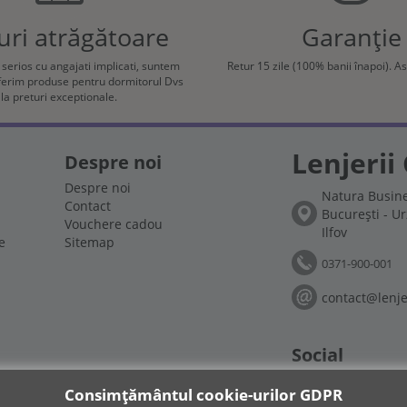
uri atrăgătoare
Garanție
e serios cu angajati implicati, suntem
Retur 15 zile (100% banii înapoi). A
oferim produse pentru dormitorul Dvs
la preturi exceptionale.
Lenjerii 
Despre noi
Despre noi
Natura Busine
Contact
București - Ur
Vouchere cadou
Ilfov
e
Sitemap
0371-900-001
contact@lenjer
Social
Suntem prezenti si 
Consimțământul cookie-urilor GDPR