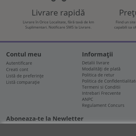
Livrare rapidă
Preț
Livrare în Orice Localitate, fără taxă de km
Fiind un sit
Suplimentari. Notificare SMS la Livrare.
capabili sa 
Contul meu
Informații
Detalii livrare
Autentificare
Modalități de plată
Creati cont
Politica de retur
Listă de preferințe
Politica de Confidentialitat
Listă comparație
Termeni si Conditii
Intrebari Frecvente
ANPC
Regulament Concurs
Aboneaza-te la Newletter
Abonează-te pentru a primi noile ofertele si a profita de ele.