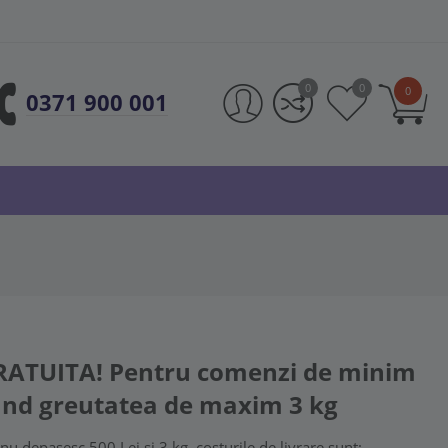
0
0
0
0371 900 001
RATUITA! Pentru comenzi de minim
ând greutatea de maxim 3 kg
u depasesc 500 Lei și 3 kg, costurile de livrare sunt: