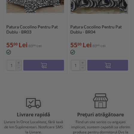
Patura Cocolino Pentru Pat
Patura Cocolino Pentru Pat
Dublu - BR03
Dublu - BR04
55
Lei
55
Lei
00
00
83
Lei
83
Lei
00
00
+
+
−
−
Livrare rapidă
Prețuri atrăgătoare
Livrare în Orice Localitate, fără taxă
Fiind un site serios cu angajati
de km Suplimentari. Notificare SMS
implicati, suntem capabili sa oferim
la Livrare.
produse pentru dormitorul Dvs la