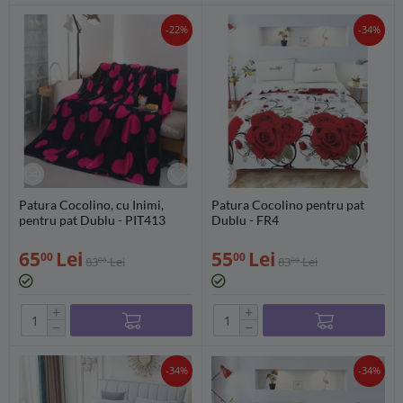
-22%
-34%
Patura Cocolino, cu Inimi,
Patura Cocolino pentru pat
pentru pat Dublu - PIT413
Dublu - FR4
65
Lei
55
Lei
00
00
83
Lei
83
Lei
00
00
+
+
−
−
-34%
-34%