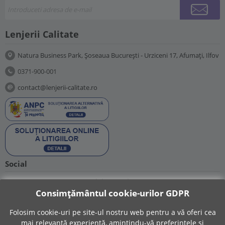
Lenjerii Calitate
Natura Business Park, Șoseaua București - Urziceni 17, Afumați, Ilfov
0371-900-001
contact@lenjerii-calitate.ro
Social
Suntem prezenti si pe retelele sociale:
Consimțământul cookie-urilor GDPR
Folosim cookie-uri pe site-ul nostru web pentru a vă oferi cea
mai relevantă experiență, amintindu-vă preferințele și