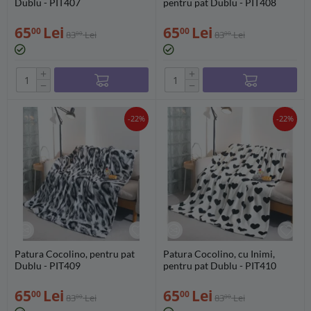
Dublu - PIT407
pentru pat Dublu - PIT408
65
Lei
65
Lei
00
00
83
Lei
83
Lei
00
00
+
+
−
−
-22%
-22%
Patura Cocolino, pentru pat
Patura Cocolino, cu Inimi,
Dublu - PIT409
pentru pat Dublu - PIT410
65
Lei
65
Lei
00
00
83
Lei
83
Lei
00
00