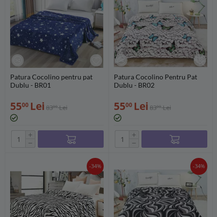
Patura Cocolino pentru pat
Patura Cocolino Pentru Pat
Dublu - BR01
Dublu - BR02
55
Lei
55
Lei
00
00
83
Lei
83
Lei
00
00
+
+
−
−
-34%
-34%