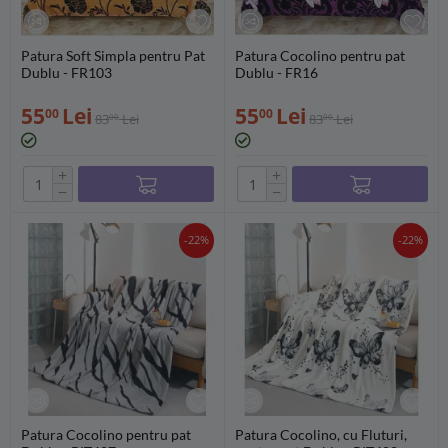
Patura Soft Simpla pentru Pat
Patura Cocolino pentru pat
Dublu - FR103
Dublu - FR16
55
Lei
55
Lei
00
00
83
Lei
83
Lei
00
00
+
+
−
−
-22%
-22%
Patura Cocolino pentru pat
Patura Cocolino, cu Fluturi,