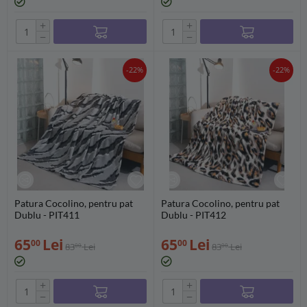
+
+
−
−
-22%
-22%
Patura Cocolino, pentru pat
Patura Cocolino, pentru pat
Dublu - PIT411
Dublu - PIT412
65
Lei
65
Lei
00
00
83
Lei
83
Lei
00
00
+
+
−
−