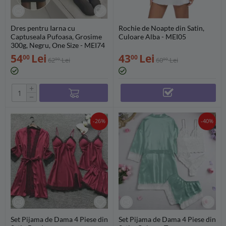
Dres pentru Iarna cu
Rochie de Noapte din Satin,
Captuseala Pufoasa, Grosime
Culoare Alba - MEI05
300g, Negru, One Size - MEI74
54
Lei
43
Lei
00
00
62
Lei
60
Lei
00
00
+
−
-26%
-40%
Set Pijama de Dama 4 Piese din
Set Pijama de Dama 4 Piese din