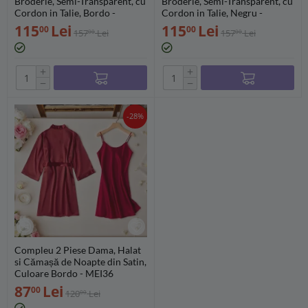
Broderie, Semi-Transparent, cu
Broderie, Semi-Transparent, cu
Cordon in Talie, Bordo -
Cordon in Talie, Negru -
MEI154
MEI155
115
Lei
115
Lei
00
00
157
Lei
157
Lei
00
00
+
+
−
−
-28%
Compleu 2 Piese Dama, Halat
si Cămașă de Noapte din Satin,
Culoare Bordo - MEI36
87
Lei
00
120
Lei
00