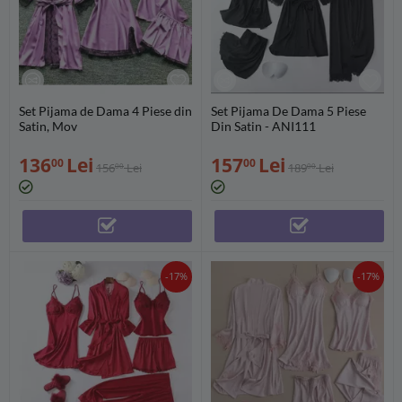
Set Pijama de Dama 4 Piese din
Set Pijama De Dama 5 Piese
Satin, Mov
Din Satin - ANI111
136
Lei
157
Lei
00
00
156
Lei
189
Lei
00
00
-17%
-17%