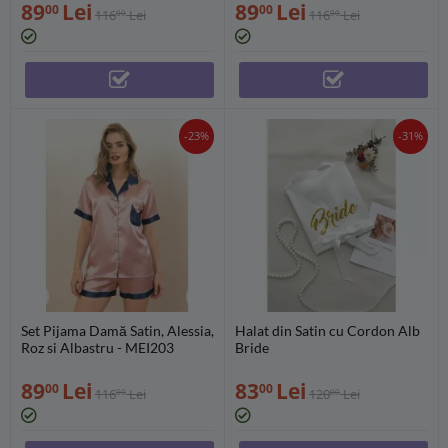
89
Lei
89
Lei
00
00
116
Lei
116
Lei
00
00
-23%
-31%
Set Pijama Damă Satin, Alessia,
Halat din Satin cu Cordon Alb
Roz si Albastru - MEI203
Bride
89
Lei
83
Lei
00
00
116
Lei
120
Lei
00
00