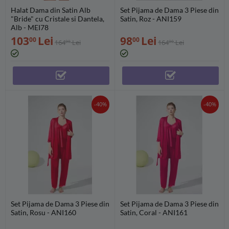
Halat Dama din Satin Alb
Set Pijama de Dama 3 Piese din
"Bride" cu Cristale si Dantela,
Satin, Roz - ANI159
Alb - MEI78
103
Lei
98
Lei
00
00
164
Lei
164
Lei
00
00
-40%
-40%
Set Pijama de Dama 3 Piese din
Set Pijama de Dama 3 Piese din
Satin, Rosu - ANI160
Satin, Coral - ANI161