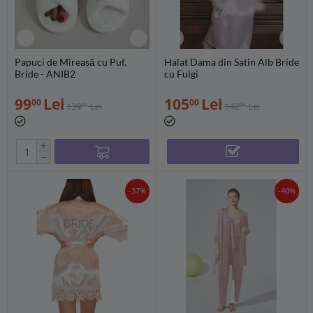
Papuci de Mireasă cu Puf,
Halat Dama din Satin Alb Bride
Bride - ANIB2
cu Fulgi
99
Lei
105
Lei
00
00
139
Lei
142
Lei
00
00
+
−
-37%
-40%