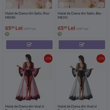
Halat de Dama din Satin, Roz -
Halat de Dama din Satin, Bej -
MEI40
MEI41
65
Lei
65
Lei
00
00
120
Lei
120
Lei
00
00
-27%
-27%
Halat de Dama din Voal si
Halat de Dama din Voal si