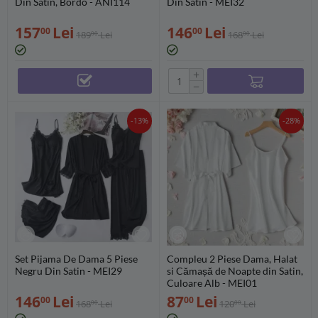
Din Satin, Bordo - ANI114
Din Satin - MEI32
157
Lei
146
Lei
00
00
189
Lei
168
Lei
00
00
+
−
-13%
-28%
Set Pijama De Dama 5 Piese
Compleu 2 Piese Dama, Halat
Negru Din Satin - MEI29
si Cămașă de Noapte din Satin,
Culoare Alb - MEI01
146
Lei
87
Lei
00
00
168
Lei
120
Lei
00
00