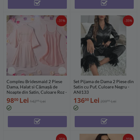
-31%
-35%
Compleu Bridesmaid 2 Piese
Set Pijama de Dama 2 Piese din
Dama, Halat si Cămașă de
Satin cu Puf, Culoare Negru -
Noapte din Satin, Culoare Roz -
ANI133
MEI07
98
Lei
136
Lei
00
00
142
Lei
209
Lei
00
00
-35%
-35%