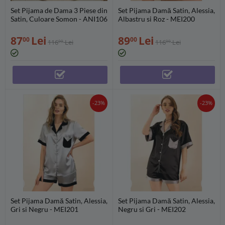
Set Pijama de Dama 3 Piese din
Set Pijama Damă Satin, Alessia,
Satin, Culoare Somon - ANI106
Albastru si Roz - MEI200
87
Lei
89
Lei
00
00
116
Lei
116
Lei
00
00
-23%
-23%
Set Pijama Damă Satin, Alessia,
Set Pijama Damă Satin, Alessia,
Gri si Negru - MEI201
Negru si Gri - MEI202