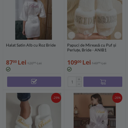
Halat Satin Alb cu Roz Bride
Papuci de Mireasă cu Puf și
Perluțe, Bride - ANIB1
87
Lei
109
Lei
00
00
120
Lei
149
Lei
00
00
+
−
-29%
-26%