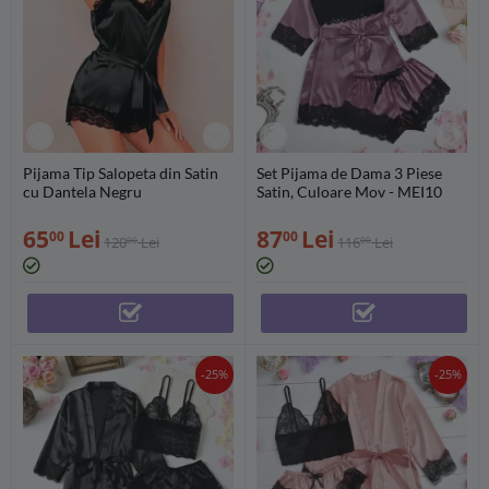
Pijama Tip Salopeta din Satin
Set Pijama de Dama 3 Piese
cu Dantela Negru
Satin, Culoare Mov - MEI10
65
Lei
87
Lei
00
00
120
Lei
116
Lei
00
00
-25%
-25%