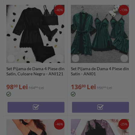
-40%
-13%
Set Pijama de Dama 4 Piese din
Set Pijama de Dama 4 Piese din
Satin, Culoare Negru - ANI121
Satin - ANI01
98
Lei
136
Lei
00
00
164
Lei
156
Lei
00
00
-46%
-25%