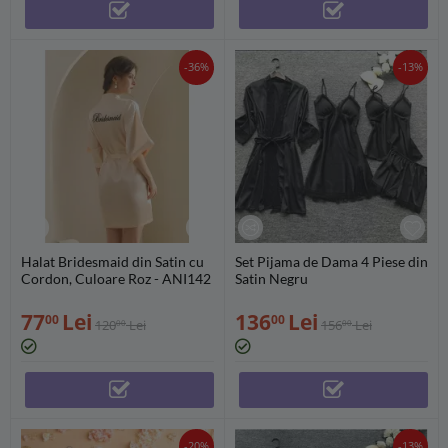
-36%
-13%
Halat Bridesmaid din Satin cu
Set Pijama de Dama 4 Piese din
Cordon, Culoare Roz - ANI142
Satin Negru
77
Lei
136
Lei
00
00
120
Lei
156
Lei
00
00
-20%
-13%