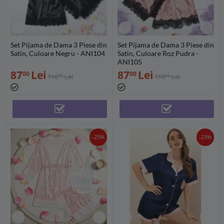
Set Pijama de Dama 3 Piese din
Set Pijama de Dama 3 Piese din
Satin, Culoare Negru - ANI104
Satin, Culoare Roz Pudra -
ANI105
87
Lei
87
Lei
00
00
116
Lei
116
Lei
00
00
-25%
-23%