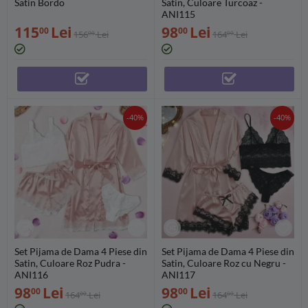
Satin Bordo
Satin, Culoare Turcoaz -
ANI115
115
Lei
98
Lei
00
00
156
Lei
164
Lei
00
00
-40%
-40%
Set Pijama de Dama 4 Piese din
Set Pijama de Dama 4 Piese din
Satin, Culoare Roz Pudra -
Satin, Culoare Roz cu Negru -
ANI116
ANI117
98
Lei
98
Lei
00
00
164
Lei
164
Lei
00
00