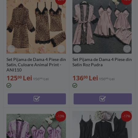
Set Pijama de Dama 4 Piese din
Set Pijama de Dama 4 Piese din
Satin, Culoare Animal Print -
Satin Roz Pudra
ANI110
125
Lei
136
Lei
00
00
156
Lei
156
Lei
00
00
-13%
-17%