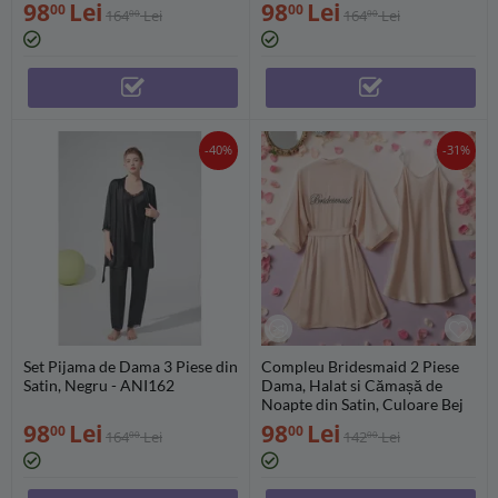
98
Lei
98
Lei
00
00
164
Lei
164
Lei
00
00
-40%
-31%
Set Pijama de Dama 3 Piese din
Compleu Bridesmaid 2 Piese
Satin, Negru - ANI162
Dama, Halat si Cămașă de
Noapte din Satin, Culoare Bej
Sampanie - MEI02
98
Lei
98
Lei
00
00
164
Lei
142
Lei
00
00