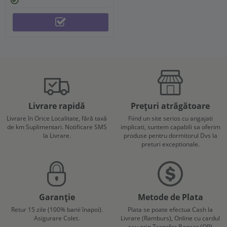
Livrare rapidă
Prețuri atrăgătoare
Livrare în Orice Localitate, fără taxă
Fiind un site serios cu angajati
de km Suplimentari. Notificare SMS
implicati, suntem capabili sa oferim
la Livrare.
produse pentru dormitorul Dvs la
preturi exceptionale.
Garanție
Metode de Plata
Retur 15 zile (100% banii înapoi).
Plata se poate efectua Cash la
Asigurare Colet.
Livrare (Ramburs), Online cu cardul
sau prin Transfer Bancar (OP)