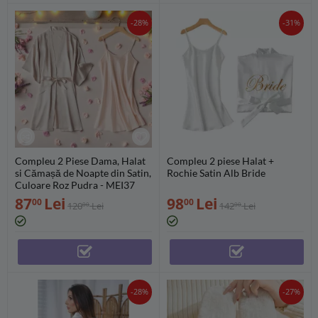
-28%
-31%
Compleu 2 Piese Dama, Halat
Compleu 2 piese Halat +
si Cămașă de Noapte din Satin,
Rochie Satin Alb Bride
Culoare Roz Pudra - MEI37
87
Lei
98
Lei
00
00
120
Lei
142
Lei
00
00
-28%
-27%