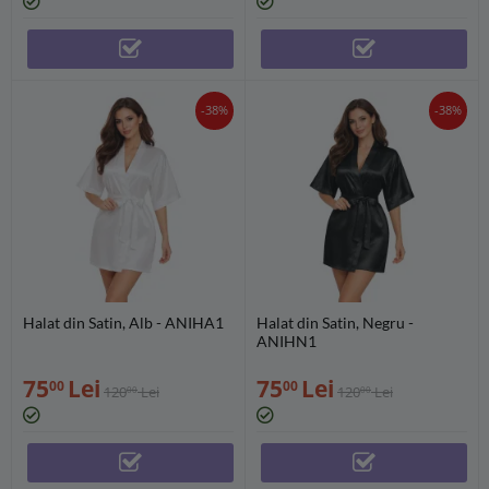
-38%
-38%
Halat din Satin, Alb - ANIHA1
Halat din Satin, Negru -
ANIHN1
75
Lei
75
Lei
00
00
120
Lei
120
Lei
00
00