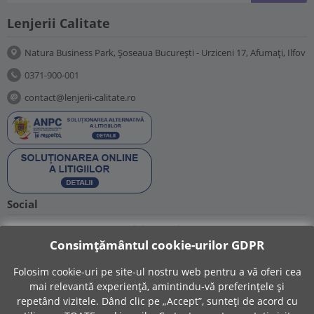
Lenjerii Calitate
Natura Business Park, Șoseaua București - Urziceni 17, Afumați, Ilfov
0371-900-001
contact@lenjerii-calitate.ro
Social
Suntem prezenti si pe retelele sociale:
Consimțământul cookie-urilor GDPR
Folosim cookie-uri pe site-ul nostru web pentru a vă oferi cea
mai relevantă experiență, amintindu-vă preferințele și
repetând vizitele. Dând clic pe „Accept”, sunteți de acord cu