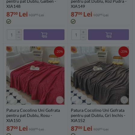
pentru pat Dublu, Galben -
pentru pat Dublu, Roz Pudra -
XIA148
XIA149
87
Lei
87
Lei
00
00
109
Lei
109
Lei
00
00
+
+
−
−
-20%
-20%
Patura Cocolino Uni Gofrata
Patura Cocolino Uni Gofrata
pentru pat Dublu, Rosu -
pentru pat Dublu, Gri Inchis -
XIA150
XIA152
87
Lei
87
Lei
00
00
109
Lei
109
Lei
00
00