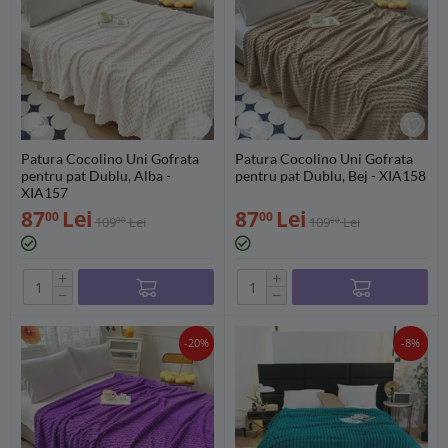
Patura Cocolino Uni Gofrata
Patura Cocolino Uni Gofrata
pentru pat Dublu, Alba -
pentru pat Dublu, Bej - XIA158
XIA157
87
Lei
87
Lei
00
00
109
Lei
109
Lei
00
00
+
+
−
−
-20%
-8%