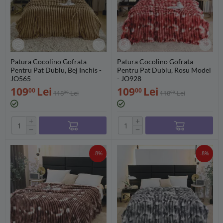
Patura Cocolino Gofrata
Patura Cocolino Gofrata
Pentru Pat Dublu, Bej Inchis -
Pentru Pat Dublu, Rosu Model
JO565
- JO928
109
Lei
109
Lei
00
00
118
Lei
118
Lei
00
00
+
+
−
−
-8%
-8%