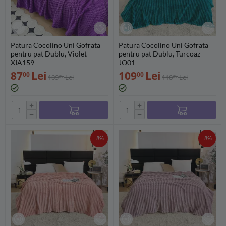
Patura Cocolino Uni Gofrata
Patura Cocolino Uni Gofrata
pentru pat Dublu, Violet -
pentru pat Dublu, Turcoaz -
XIA159
JO01
87
Lei
109
Lei
00
00
109
Lei
118
Lei
00
00
+
+
−
−
-8%
-8%