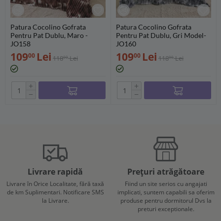
Patura Cocolino Gofrata
Patura Cocolino Gofrata
Pentru Pat Dublu, Maro -
Pentru Pat Dublu, Gri Model-
JO158
JO160
109
Lei
109
Lei
00
00
118
Lei
118
Lei
00
00
+
+
−
−
Livrare rapidă
Prețuri atrăgătoare
Livrare în Orice Localitate, fără taxă
Fiind un site serios cu angajati
de km Suplimentari. Notificare SMS
implicati, suntem capabili sa oferim
la Livrare.
produse pentru dormitorul Dvs la
preturi exceptionale.