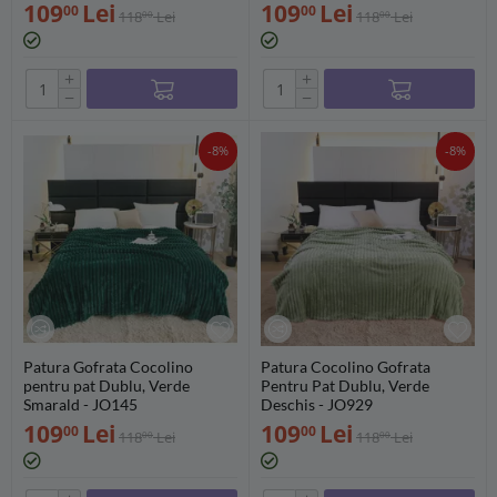
109
Lei
109
Lei
00
00
118
Lei
118
Lei
00
00
+
+
−
−
-8%
-8%
Patura Gofrata Cocolino
Patura Cocolino Gofrata
pentru pat Dublu, Verde
Pentru Pat Dublu, Verde
Smarald - JO145
Deschis - JO929
109
Lei
109
Lei
00
00
118
Lei
118
Lei
00
00