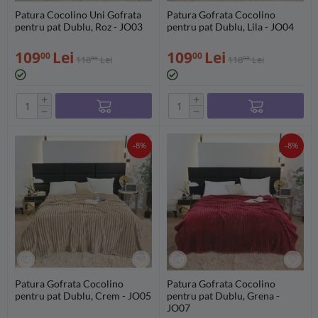
Patura Cocolino Uni Gofrata
Patura Gofrata Cocolino
pentru pat Dublu, Roz - JO03
pentru pat Dublu, Lila - JO04
109
Lei
109
Lei
00
00
118
Lei
118
Lei
00
00
+
+
−
−
-8%
-8%
Patura Gofrata Cocolino
Patura Gofrata Cocolino
pentru pat Dublu, Crem - JO05
pentru pat Dublu, Grena -
JO07