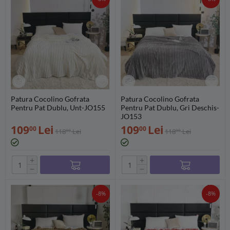
Patura Cocolino Gofrata
Patura Cocolino Gofrata
Pentru Pat Dublu, Unt-JO155
Pentru Pat Dublu, Gri Deschis-
JO153
109
Lei
109
Lei
00
00
118
Lei
118
Lei
00
00
+
+
−
−
-8%
-8%