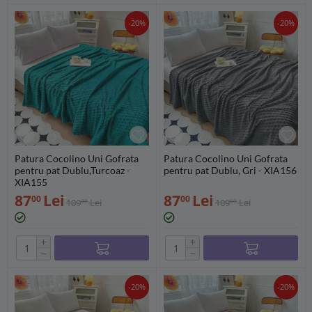
-20%
-20%
Patura Cocolino Uni Gofrata
Patura Cocolino Uni Gofrata
pentru pat Dublu,Turcoaz -
pentru pat Dublu, Gri - XIA156
XIA155
87
Lei
87
Lei
00
00
109
Lei
109
Lei
00
00
+
+
−
−
-20%
-20%