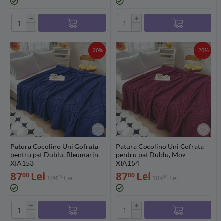
+
+
−
−
-20%
-20%
Patura Cocolino Uni Gofrata
Patura Cocolino Uni Gofrata
pentru pat Dublu, Bleumarin -
pentru pat Dublu, Mov -
XIA153
XIA154
87
Lei
87
Lei
00
00
109
Lei
109
Lei
00
00
+
+
−
−