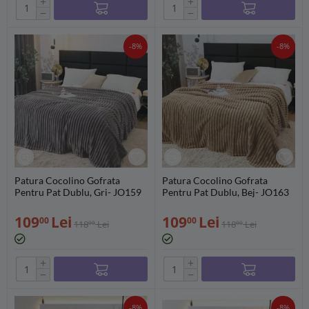
+
+
−
−
-8%
-8%
Patura Cocolino Gofrata
Patura Cocolino Gofrata
Pentru Pat Dublu, Gri- JO159
Pentru Pat Dublu, Bej- JO163
109
Lei
109
Lei
00
00
118
Lei
118
Lei
00
00
+
+
−
−
-8%
-8%