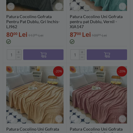
Patura Cocolino Gofrata
Patura Cocolino Uni Gofrata
Pentru Pat Dublu, Gri Inchis-
pentru pat Dublu, Vernil -
LJ962
XIA147
80
Lei
87
Lei
00
00
113
Lei
109
Lei
00
00
+
+
−
−
-20%
-20%
Patura Cocolino Uni Gofrata
Patura Cocolino Uni Gofrata