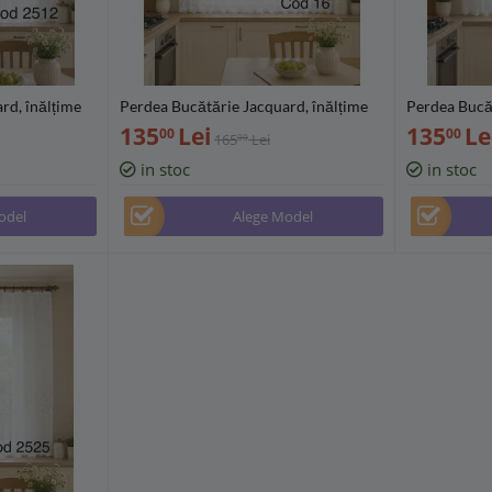
rd, înălțime
Perdea Bucătărie Jacquard, înălțime
Perdea Bucăt
(300/400/500
160 cm, diverse lățimi (300/400/500
160 cm, dive
135
Lei
135
Le
00
00
165
Lei
00
cm) - PB16
cm) - PB555
in stoc
in stoc
odel
Alege Model