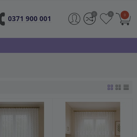
0
0
0
0371 900 001