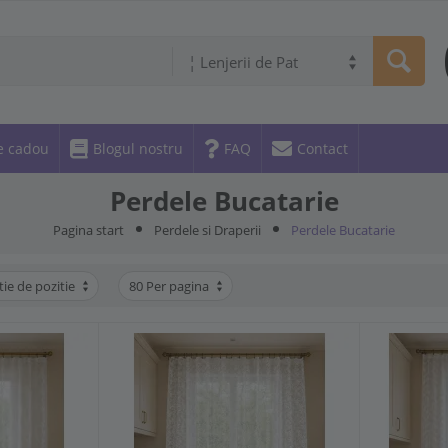
¦ Lenjerii de Pat
e cadou
Blogul nostru
FAQ
Contact
Perdele Bucatarie
Pagina start
Perdele si Draperii
Perdele Bucatarie
tie de pozitie
80 Per pagina