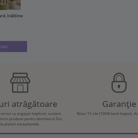
rd, înălțime
(300/400/500
odel
uri atrăgătoare
Garanție
e serios cu angajati implicati, suntem
Retur 15 zile (100% banii înapoi). A
oferim produse pentru dormitorul Dvs
la preturi exceptionale.