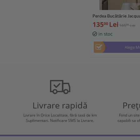
Perdea Bucătărie Jacqua
160 cm, diverse lățimi 
135
Lei
00
165
Lei
00
cm) - PB2525
in stoc
Alege M
Livrare rapidă
Preț
Livrare în Orice Localitate, fără taxă de km
Fiind un sit
Suplimentari. Notificare SMS la Livrare.
capabili sa 