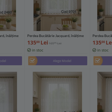
rd, înălțime
Perdea Bucătărie Jacquard, înălțime
Perdea Bucăt
(300/400/500
160 cm, diverse lățimi (300/400/500
160 cm, dive
135
Lei
135
Le
00
00
165
Lei
00
cm) - PB9701
cm) - PB251
in stoc
in stoc
odel
Alege Model