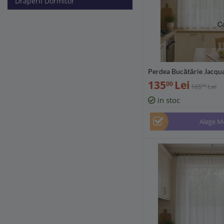
Draperii Dormitor
Perdea Bucătărie Jacqua
160 cm, diverse lățimi 
135
Lei
00
165
Lei
00
cm) - PB2460
in stoc
Alege M