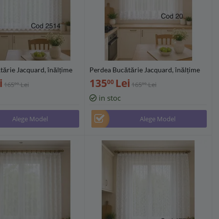
ărie Jacquard, înălțime
Perdea Bucătărie Jacquard, înălțime
rse lățimi (300/400/500
160 cm, diverse lățimi (300/400/500
i
135
Lei
00
165
Lei
165
Lei
00
00
4
cm) - PB20
in stoc
Alege Model
Alege Model