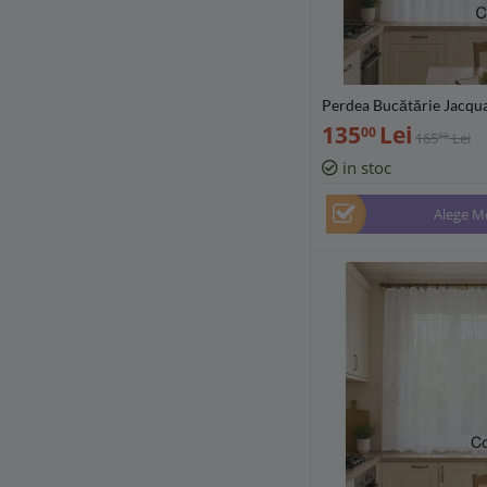
Perdea Bucătărie Jacqua
160 cm, diverse lățimi 
135
Lei
00
165
Lei
00
cm) - PB2512
in stoc
Alege M