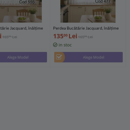
ărie Jacquard, înălțime
Perdea Bucătărie Jacquard, înălțime
rse lățimi (300/400/500
160 cm, diverse lățimi (300/400/500
i
135
Lei
00
165
Lei
165
Lei
00
00
cm) - PB477
in stoc
Alege Model
Alege Model