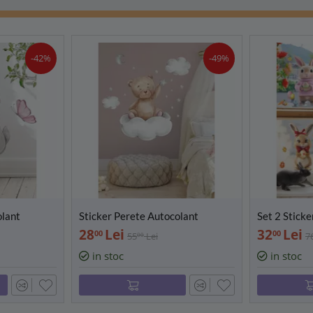
-42%
-49%
olant
Sticker Perete Autocolant
Set 2 Sticke
22x40cm-
Ursulet pe Nor 30x45cm
Iepurasul d
28
Lei
32
Lei
00
00
55
Lei
7
00
47173
in stoc
in stoc