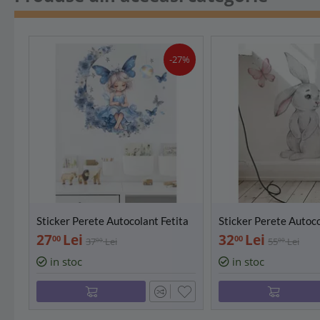
-27%
Sticker Perete Autocolant Fetita
Sticker Perete Autoc
pe Luna, cu Fluturi 38x38cm -
Iepuras si Fluturas 
27
Lei
32
Lei
00
00
37
Lei
55
Lei
00
00
68151
115111
in stoc
in stoc