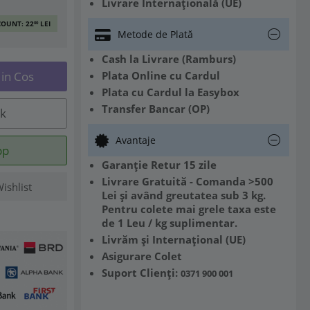
Livrare Internațională (UE)
COUNT:
22
LEI
00
Metode de Plată
Cash la Livrare (Ramburs)
Plata Online cu Cardul
in Cos
Plata cu Cardul la Easybox
Transfer Bancar (OP)
ck
Avantaje
pp
Garanție Retur 15 zile
Livrare Gratuită - Comanda >500
ishlist
Lei și având greutatea sub 3 kg.
Pentru colete mai grele taxa este
de 1 Leu / kg suplimentar.
Livrăm și Internațional (UE)
Asigurare Colet
Suport Clienți:
0371 900 001