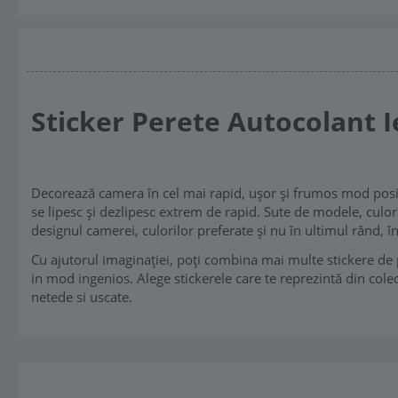
Sticker Perete Autocolant I
Decorează camera în cel mai rapid, ușor și frumos mod posibi
se lipesc și dezlipesc extrem de rapid. Sute de modele, culori 
designul camerei, culorilor preferate și nu în ultimul rând, 
Cu ajutorul imaginației, poți combina mai multe stickere de pe
in mod ingenios. Alege stickerele care te reprezintă din colec
netede si uscate.