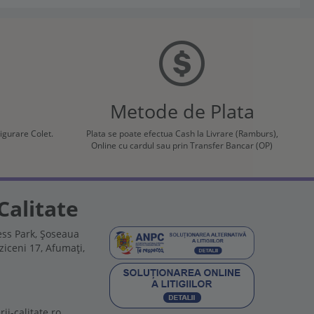
Metode de Plata
sigurare Colet.
Plata se poate efectua Cash la Livrare (Ramburs),
Online cu cardul sau prin Transfer Bancar (OP)
Calitate
ss Park, Șoseaua
ziceni 17, Afumați,
ii-calitate.ro