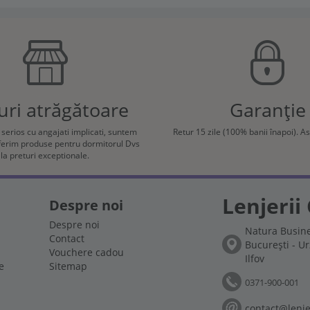
uri atrăgătoare
Garanție
e serios cu angajati implicati, suntem
Retur 15 zile (100% banii înapoi). A
oferim produse pentru dormitorul Dvs
la preturi exceptionale.
Lenjerii 
Despre noi
Despre noi
Natura Busine
Contact
București - Ur
Vouchere cadou
Ilfov
e
Sitemap
0371-900-001
contact@lenjer