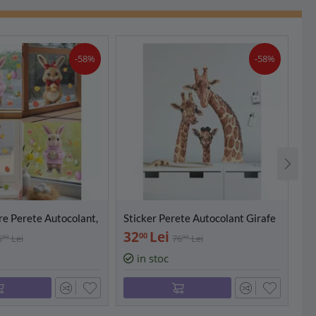
-58%
-58%
re Perete Autocolant,
Sticker Perete Autocolant Girafe
St
e Paste, 20x30cm -
41x53cm
Di
32
Lei
3
00
6
Lei
76
Lei
00
00
30
in stoc