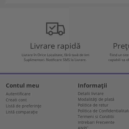
Livrare rapidă
Preț
Livrare în Orice Localitate, fără taxă de km
Fiind un sit
Suplimentari. Notificare SMS la Livrare.
capabili sa 
Contul meu
Informații
Detalii livrare
Autentificare
Modalități de plată
Creati cont
Politica de retur
Listă de preferințe
Politica de Confidentialitat
Listă comparație
Termeni si Conditii
Intrebari Frecvente
ANPC