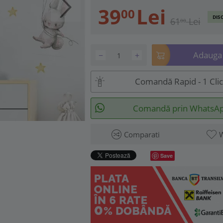
39
Lei
00
DIS
61
Lei
00
Adauga 
−
+
Comandă Rapid - 1 Cli
Comandă prin WhatsA
Comparati
W
Save