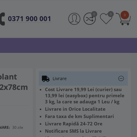
0
0
0
0371 900 001
olant
Livrare
 72x78cm
Cost Livrare 19,99 Lei (curier) sau
13,99 lei (easybox) pentru primele
3 kg, la care se adauga 1 Leu / kg
Livrare in Orice Localitate
Fara taxa de km Suplimentari
Livrare Rapidă 24-72 Ore
NARE:
30 zile
Notificare SMS la Livrare