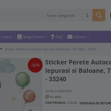
Toate categoriile
e cadou
Blogul nostru
FAQ
Contact
Sticker Perete Autocolant Iepurasi si Baloane, 72x78cm - 33240
Sticker Perete Autoc
-36%
Iepurasi si Baloane,
- 33240
Scrie o recenzie
in stoc
COD PRODUS:
233240
PERIOADA DE RETUR