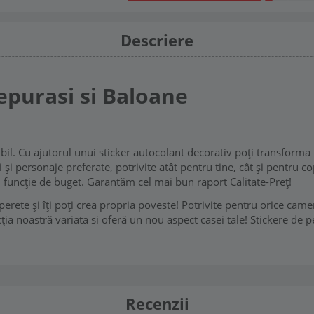
Descriere
epurasi si Baloane
l. Cu ajutorul unui sticker autocolant decorativ poți transforma 
și personaje preferate, potrivite atât pentru tine, cât și pentru cop
în funcție de buget. Garantăm cel mai bun raport Calitate-Preț!
rete și îți poți crea propria poveste! Potrivite pentru orice camer
ția noastră variata si oferă un nou aspect casei tale! Stickere de p
Recenzii