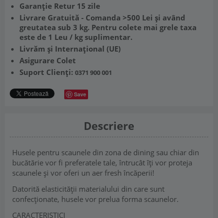
Garanție Retur 15 zile
Livrare Gratuită - Comanda >500 Lei și având
greutatea sub 3 kg. Pentru colete mai grele taxa
este de 1 Leu / kg suplimentar.
Livrăm și Internațional (UE)
Asigurare Colet
Suport Clienți:
0371 900 001
Save
Descriere
Husele pentru scaunele din zona de dining sau chiar din
bucătărie vor fi preferatele tale, întrucât îți vor proteja
scaunele și vor oferi un aer fresh încăperii!
Datorită elasticității materialului din care sunt
confecționate, husele vor prelua forma scaunelor.
CARACTERISTICI