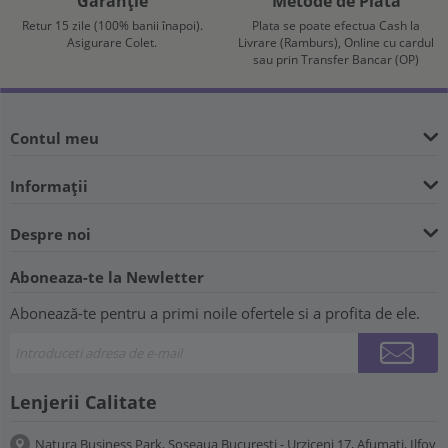
Garanție
Metode de Plata
Retur 15 zile (100% banii înapoi).
Plata se poate efectua Cash la
Asigurare Colet.
Livrare (Ramburs), Online cu cardul
sau prin Transfer Bancar (OP)
Contul meu
Informații
Despre noi
Aboneaza-te la Newletter
Abonează-te pentru a primi noile ofertele si a profita de ele.
Lenjerii Calitate
Natura Business Park, Șoseaua București - Urziceni 17, Afumați, Ilfov