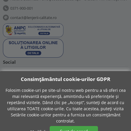
0371-900-001
contact@lenjerii-calitate.ro
Social
Suntem prezenti si pe retelele sociale:
Consimțământul cookie-urilor GDPR
Folosim cookie-uri pe site-ul nostru web pentru a vă oferi cea
mai relevantă experiență, amintindu-vă preferințele și
repetând vizitele. Dând clic pe „Accept”, sunteți de acord cu
utilizarea TOATE cookie-urile. Cu toate acestea, puteți vizita
© 2015 - 2026 Lenjerii-Calitate.ro.
Setările cookie-urilor pentru a furniza un consimțământ
controlat.