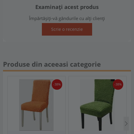
Examinați acest produs
Împărtășiți-vă gândurile cu alți clienți
Scrie o recenzie
Produse din aceeasi categorie
-38%
-38%