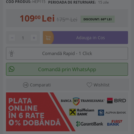
COD PRODUS:
HEP115
PERIOADA DE RETURNARE:
15 zile
109
Lei
00
175
Lei
00
DISCOUNT:
66
LEI
00
−
+
Adauga in Cos
Comandă Rapid - 1 Click
Comandă prin WhatsApp
Comparati
Wishlist