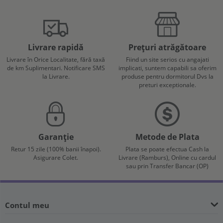
Livrare rapidă
Prețuri atrăgătoare
Livrare în Orice Localitate, fără taxă
Fiind un site serios cu angajati
de km Suplimentari. Notificare SMS
implicati, suntem capabili sa oferim
la Livrare.
produse pentru dormitorul Dvs la
preturi exceptionale.
Garanție
Metode de Plata
Retur 15 zile (100% banii înapoi).
Plata se poate efectua Cash la
Asigurare Colet.
Livrare (Ramburs), Online cu cardul
sau prin Transfer Bancar (OP)
Contul meu