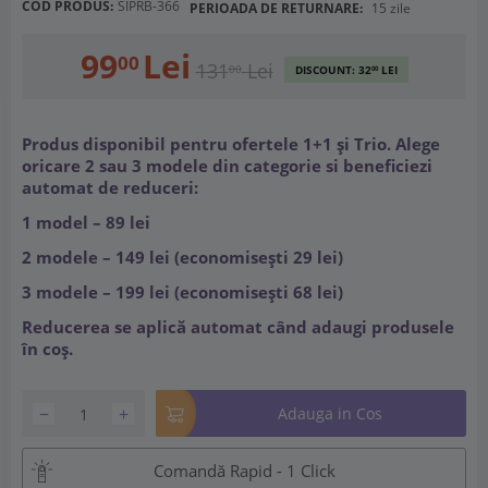
COD PRODUS:
SIPRB-366
PERIOADA DE RETURNARE:
15 zile
99
Lei
00
131
Lei
00
DISCOUNT:
32
LEI
00
Produs disponibil pentru ofertele 1+1 și Trio. Alege
oricare 2 sau 3 modele din categorie si beneficiezi
automat de reduceri:
1 model – 89 lei
2 modele – 149 lei (economisești 29 lei)
3 modele – 199 lei (economisești 68 lei)
Reducerea se aplică automat când adaugi produsele
în coș.
−
+
Adauga in Cos
Comandă Rapid - 1 Click