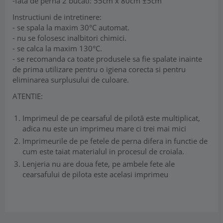
-fata de perna 2 bucati: 55cm x 80cm ±5cm
Instructiuni de intretinere:
- se spala la maxim 30°C automat.
- nu se folosesc inalbitori chimici.
- se calca la maxim 130°C.
- se recomanda ca toate produsele sa fie spalate inainte
de prima utilizare pentru o igiena corecta si pentru
eliminarea surplusului de culoare.
ATENTIE:
Imprimeul de pe cearsaful de pilotă este multiplicat,
adica nu este un imprimeu mare ci trei mai mici
Imprimeurile de pe fetele de perna difera in functie de
cum este taiat materialul in procesul de croiala.
Lenjeria nu are doua fete, pe ambele fete ale
cearsafului de pilota este acelasi imprimeu