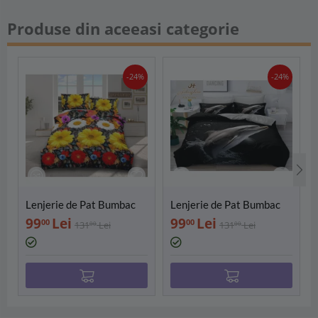
Produse din aceeasi categorie
-24%
-24%
Lenjerie de Pat Bumbac
Lenjerie de Pat Bumbac
Satinat 3D cu 4 Piese-
Satinat 3D cu 4 Piese-
99
Lei
99
Lei
00
00
131
Lei
131
Lei
00
00
SIPRB-502
SIPRB-601