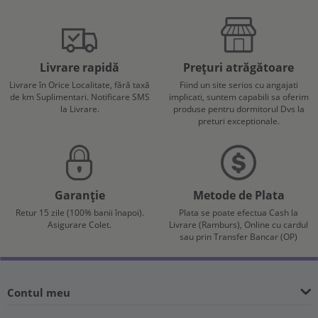
Livrare rapidă
Prețuri atrăgătoare
Livrare în Orice Localitate, fără taxă
Fiind un site serios cu angajati
de km Suplimentari. Notificare SMS
implicati, suntem capabili sa oferim
la Livrare.
produse pentru dormitorul Dvs la
preturi exceptionale.
Garanție
Metode de Plata
Retur 15 zile (100% banii înapoi).
Plata se poate efectua Cash la
Asigurare Colet.
Livrare (Ramburs), Online cu cardul
sau prin Transfer Bancar (OP)
Contul meu