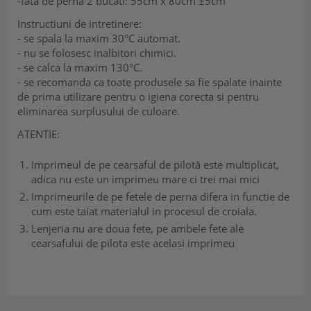
-fata de perna 2 bucati: 55cm x 80cm ±5cm
Instructiuni de intretinere:
- se spala la maxim 30°C automat.
- nu se folosesc inalbitori chimici.
- se calca la maxim 130°C.
- se recomanda ca toate produsele sa fie spalate inainte
de prima utilizare pentru o igiena corecta si pentru
eliminarea surplusului de culoare.
ATENTIE:
Imprimeul de pe cearsaful de pilotă este multiplicat,
adica nu este un imprimeu mare ci trei mai mici
Imprimeurile de pe fetele de perna difera in functie de
cum este taiat materialul in procesul de croiala.
Lenjeria nu are doua fete, pe ambele fete ale
cearsafului de pilota este acelasi imprimeu