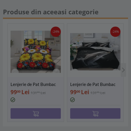
Produse din aceeasi categorie
-24%
-24%
Lenjerie de Pat Bumbac
Lenjerie de Pat Bumbac
Satinat 3D cu 4 Piese-
Satinat 3D cu 4 Piese-
99
Lei
99
Lei
00
00
131
Lei
131
Lei
00
00
SIPRB-502
SIPRB-601