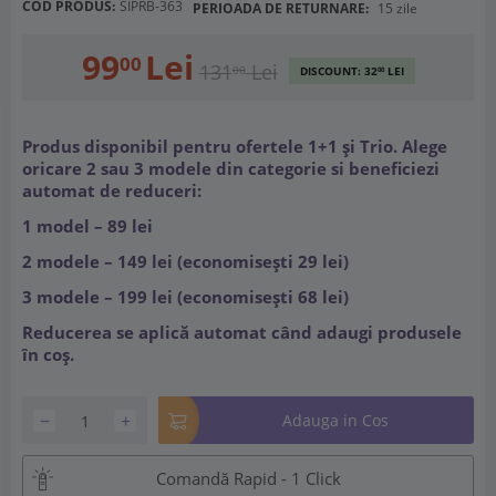
COD PRODUS:
SIPRB-363
PERIOADA DE RETURNARE:
15 zile
99
Lei
00
131
Lei
00
DISCOUNT:
32
LEI
00
Produs disponibil pentru ofertele 1+1 și Trio. Alege
oricare 2 sau 3 modele din categorie si beneficiezi
automat de reduceri:
1 model – 89 lei
2 modele – 149 lei (economisești 29 lei)
3 modele – 199 lei (economisești 68 lei)
Reducerea se aplică automat când adaugi produsele
în coș.
−
+
Adauga in Cos
Comandă Rapid - 1 Click