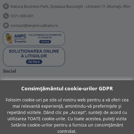
Natura Business Park, Șoseaua București - Urziceni 17, Afumați, Ilfov
0371-900-001
contact@lenjerii-calitate.ro
Social
Suntem prezenti si pe retelele sociale:
Consimțământul cookie-urilor GDPR
Folosim cookie-uri pe site-ul nostru web pentru a vă oferi cea
mai relevantă experiență, amintindu-vă preferințele și
repetând vizitele. Dând clic pe „Accept”, sunteți de acord cu
utilizarea TOATE cookie-urile. Cu toate acestea, puteți vizita
© 2015 - 2026 Lenjerii-Calitate.ro.
Setările cookie-urilor pentru a furniza un consimțământ
controlat.