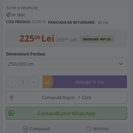
Scrie o recenzie
in stoc
COD PRODUS:
CCOL10
PERIOADA DE RETURNARE:
30 zile
225
Lei
00
265
Lei
00
DISCOUNT:
40
LEI
00
Dimensiuni Perdea:
250x300 cm
−
+
Adauga in Cos
Comandă Rapid - 1 Click
Comandă prin WhatsApp
Comparati
Wishlist