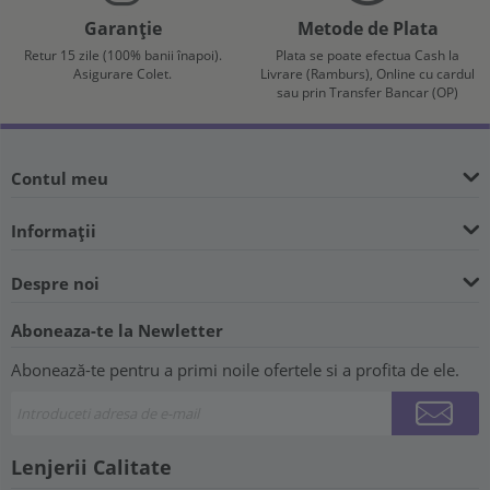
Garanție
Metode de Plata
Retur 15 zile (100% banii înapoi).
Plata se poate efectua Cash la
Asigurare Colet.
Livrare (Ramburs), Online cu cardul
sau prin Transfer Bancar (OP)
Contul meu
Informații
Despre noi
Aboneaza-te la Newletter
Abonează-te pentru a primi noile ofertele si a profita de ele.
Lenjerii Calitate