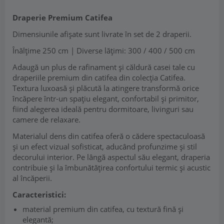
Draperie Premium Catifea
Dimensiunile afișate sunt livrate în set de 2 draperii.
Înălțime 250 cm | Diverse lățimi: 300 / 400 / 500 cm
Adaugă un plus de rafinament și căldură casei tale cu
draperiile premium din catifea din colecția Catifea.
Textura luxoasă și plăcută la atingere transformă orice
încăpere într-un spațiu elegant, confortabil și primitor,
fiind alegerea ideală pentru dormitoare, livinguri sau
camere de relaxare.
Materialul dens din catifea oferă o cădere spectaculoasă
și un efect vizual sofisticat, aducând profunzime și stil
decorului interior. Pe lângă aspectul său elegant, draperia
contribuie și la îmbunătățirea confortului termic și acustic
al încăperii.
Caracteristici:
material premium din catifea, cu textură fină și
elegantă;