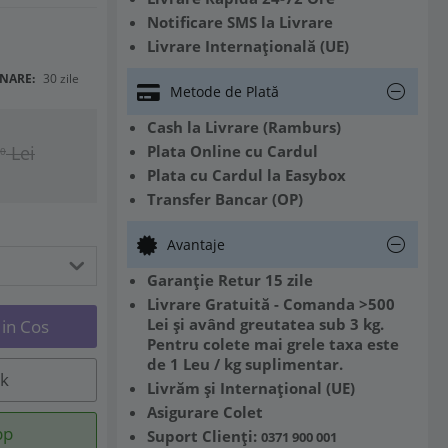
Notificare SMS la Livrare
Livrare Internațională (UE)
NARE:
30 zile
Metode de Plată
Cash la Livrare (Ramburs)
Plata Online cu Cardul
Lei
0
Plata cu Cardul la Easybox
Transfer Bancar (OP)
Avantaje
Garanție Retur 15 zile
Livrare Gratuită - Comanda >500
Lei și având greutatea sub 3 kg.
in Cos
Pentru colete mai grele taxa este
de 1 Leu / kg suplimentar.
ck
Livrăm și Internațional (UE)
Asigurare Colet
pp
Suport Clienți:
0371 900 001