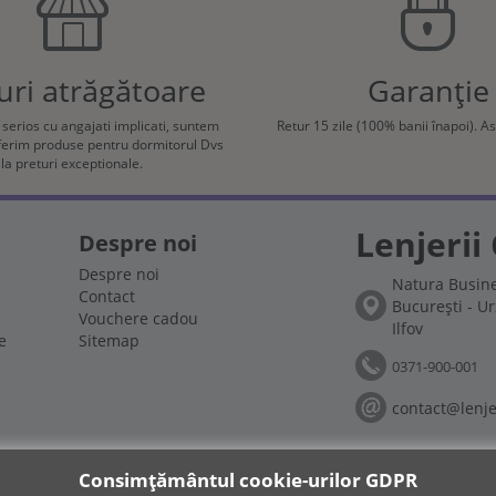
uri atrăgătoare
Garanție
e serios cu angajati implicati, suntem
Retur 15 zile (100% banii înapoi). A
oferim produse pentru dormitorul Dvs
la preturi exceptionale.
Lenjerii 
Despre noi
Despre noi
Natura Busine
Contact
București - Ur
Vouchere cadou
Ilfov
e
Sitemap
0371-900-001
contact@lenjer
Social
Consimțământul cookie-urilor GDPR