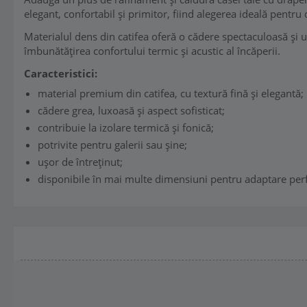
elegant, confortabil și primitor, fiind alegerea ideală pentru
Materialul dens din catifea oferă o cădere spectaculoasă și un
îmbunătățirea confortului termic și acustic al încăperii.
Caracteristici:
material premium din catifea, cu textură fină și elegantă;
cădere grea, luxoasă și aspect sofisticat;
contribuie la izolare termică și fonică;
potrivite pentru galerii sau șine;
ușor de întreținut;
disponibile în mai multe dimensiuni pentru adaptare perf