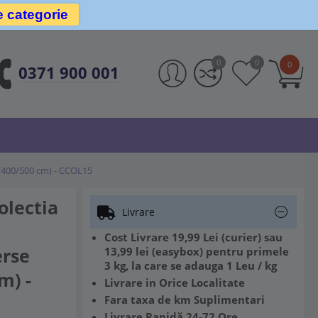
e categorie
0
0
0
0371 900 001
00/400/500 cm) - CCOL15
olectia
Livrare
Cost Livrare 19,99 Lei (curier) sau
erse
13,99 lei (easybox) pentru primele
3 kg, la care se adauga 1 Leu / kg
m) -
Livrare in Orice Localitate
Fara taxa de km Suplimentari
Livrare Rapidă 24-72 Ore