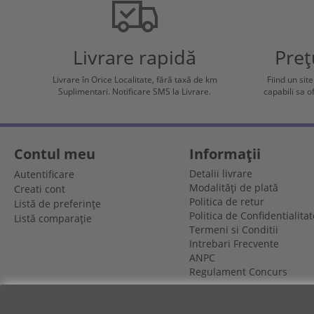
Livrare rapidă
Preț
Livrare în Orice Localitate, fără taxă de km
Fiind un sit
Suplimentari. Notificare SMS la Livrare.
capabili sa 
Contul meu
Informații
Detalii livrare
Autentificare
Modalități de plată
Creati cont
Politica de retur
Listă de preferințe
Politica de Confidentialitat
Listă comparație
Termeni si Conditii
Intrebari Frecvente
ANPC
Regulament Concurs
Aboneaza-te la Newletter