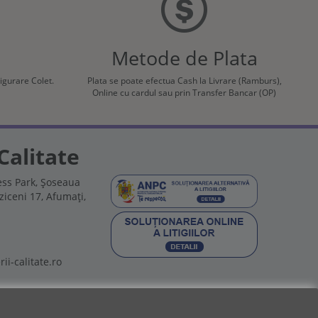
Metode de Plata
sigurare Colet.
Plata se poate efectua Cash la Livrare (Ramburs),
Online cu cardul sau prin Transfer Bancar (OP)
Calitate
ss Park, Șoseaua
ziceni 17, Afumați,
ii-calitate.ro