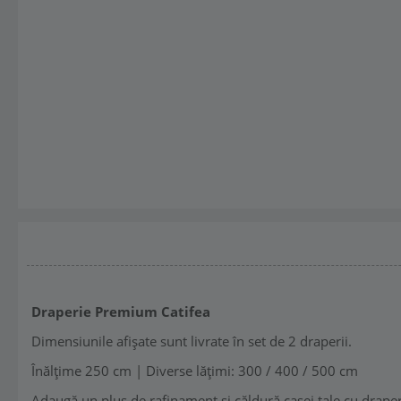
Draperie Premium Catifea
Dimensiunile afișate sunt livrate în set de 2 draperii.
Înălțime 250 cm | Diverse lățimi: 300 / 400 / 500 cm
Adaugă un plus de rafinament și căldură casei tale cu draperi