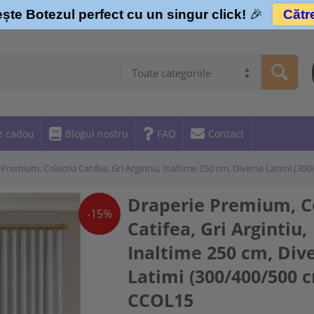
ște Botezul perfect cu un singur click!
🎉
Cătr
Toate categoriile
e cadou
Blogul nostru
FAQ
Contact
 Premium, Colectia Catifea, Gri Argintiu, Inaltime 250 cm, Diverse Latimi (3
Draperie Premium, C
-15%
Catifea, Gri Argintiu,
Inaltime 250 cm, Div
Latimi (300/400/500 c
CCOL15