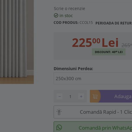
Scrie o recenzie
in stoc
COD PRODUS:
CCOL15
PERIOADA DE RETUR
225
Lei
00
265
0
DISCOUNT:
40
LEI
00
Dimensiuni Perdea:
250x300 cm
Adauga 
−
+
Comandă Rapid - 1 Cli
Comandă prin WhatsA