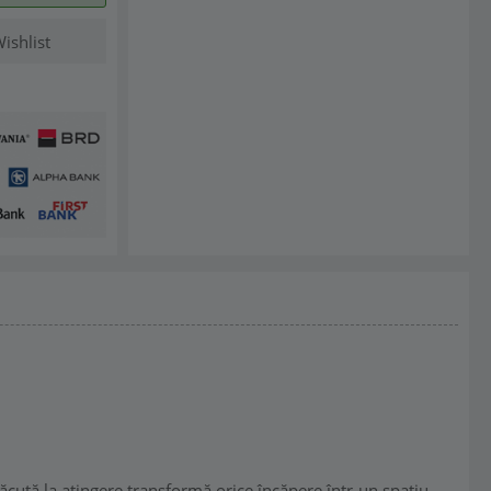
ishlist
lăcută la atingere transformă orice încăpere într-un spațiu