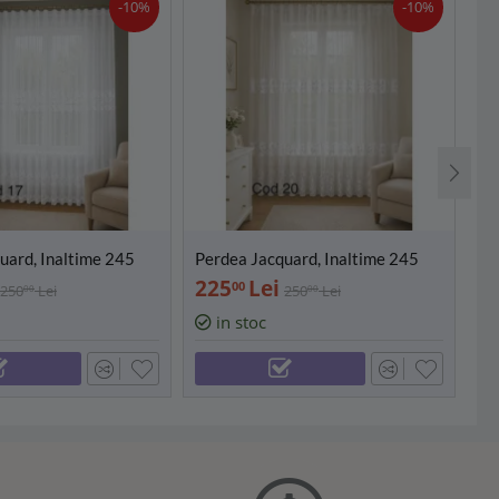
-10%
-10%
uard, Inaltime 245
Perdea Jacquard, Inaltime 245
Pe
 Latimi (500/600 cm)
cm, Diverse Latimi (500/600 cm)
cm
225
Lei
2
00
250
Lei
250
Lei
00
00
- PD20
- 
in stoc