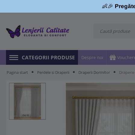
👶🎉
Pregăte
CATEGORII PRODUSE
Despre noi
Voucher
Pagina start
Perdele si Draperii
Draperii Dormitor
Draperie