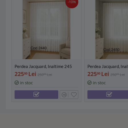
-10%
Perdea Jacquard, Inaltime 245
Perdea Jacquard, Ina
cm, Diverse Latimi (500/600 cm)
cm, Diverse Latimi (
225
Lei
225
Lei
00
00
250
Lei
250
Lei
00
00
- PD2440
- PD2450
in stoc
in stoc