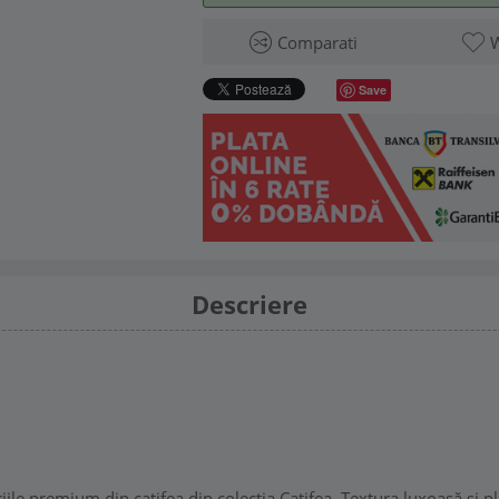
Comparati
W
Save
Descriere
ile premium din catifea din colecția Catifea. Textura luxoasă și p